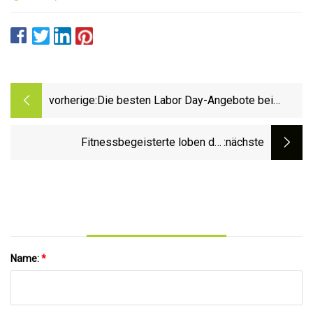
vorherige:
Die besten Labor Day-Angebote bei
Amazon
Fitnessbegeisterte loben die
:nächste
Muskelmassagepistole für intensive
Sportarten als „das Beste, was sie je
gekauft haben“
Name:
*