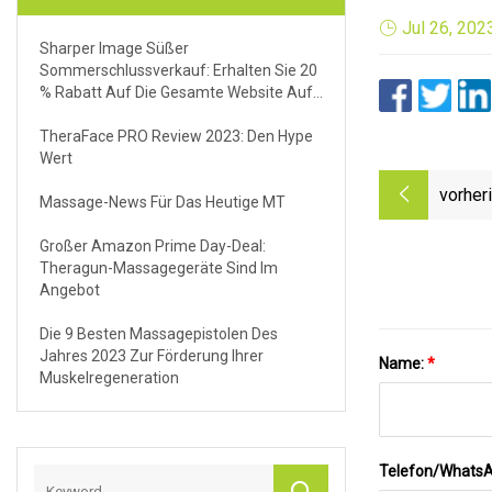
Jul 26, 202
Sharper Image Süßer
Sommerschlussverkauf: Erhalten Sie 20
% Rabatt Auf Die Gesamte Website Auf
Tiefengewebemassagegeräte,
Luftreiniger Und Mehr
TheraFace PRO Review 2023: Den Hype
Wert
vorher
Massage-News Für Das Heutige MT
Großer Amazon Prime Day-Deal:
Theragun-Massagegeräte Sind Im
Angebot
Die 9 Besten Massagepistolen Des
Jahres 2023 Zur Förderung Ihrer
Name:
*
Muskelregeneration
Telefon/Whats