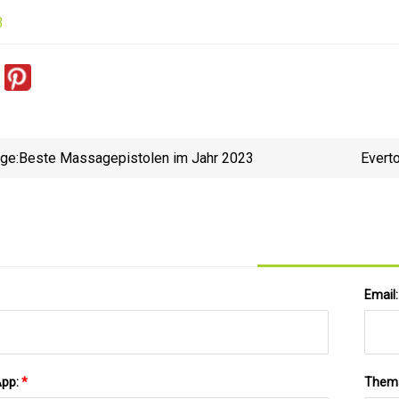
3
ige:
Beste Massagepistolen im Jahr 2023
Evert
Email
App:
*
Them