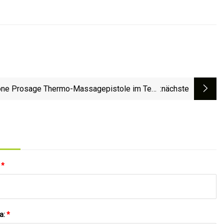
one Prosage Thermo-Massagepistole im Test:
:nächste
Schnelle, gute Schmerzlinderung
:
*
a:
*