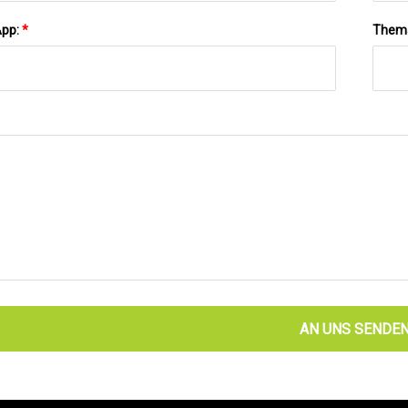
App:
*
Them
AN UNS SENDE