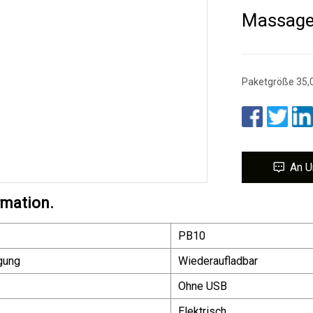
Massage
Paketgröße 35,0
An U
rmation.
PB10
gung
Wiederaufladbar
Ohne USB
Elektrisch