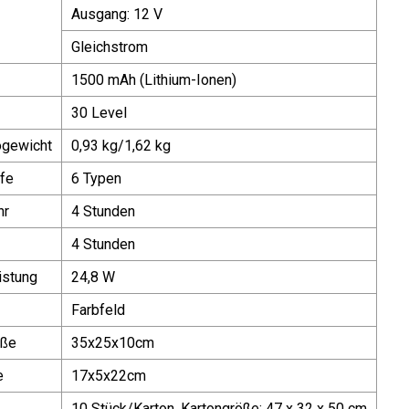
Ausgang: 12 V
Gleichstrom
1500 mAh (Lithium-Ionen)
30 Level
ogewicht
0,93 kg/1,62 kg
fe
6 Typen
hr
4 Stunden
4 Stunden
istung
24,8 W
Farbfeld
öße
35x25x10cm
e
17x5x22cm
10 Stück/Karton, Kartongröße: 47 x 32 x 50 cm