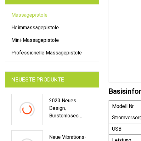
Massagepistole
Heimmassagepistole
Mini-Massagepistole
Professionelle Massagepistole
NEUESTE PRODUKTE
Basisinfo
2023 Neues
Modell Nr.
Design,
Bürstenloses
Stromversor
Massagegerät, 6
USB
Geschwindigkeiten,
Neue Vibrations-
Geringe
Leistung