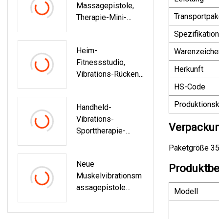
Massagepistole,
Schallvibration,
Transportpak
Therapie-Mini-
Muskelmassagepi
Massagepistole
Stole,
Spezifikation
Massagegerät Für
Heim-
Warenzeiche
Körper Und Beine
Fitnessstudio,
Herkunft
Vibrations-Rücken-
Elektrogerät, Mini-
HS-Code
Massagepistole
Produktionsk
Handheld-
Vibrations-
Verpackun
Sporttherapie-
Heiß-Kalt-Erwärmte
Paketgröße 35
Muskel-
Neue
Massagepistole
Produktbe
Muskelvibrationsm
Assagepistole
Modell
Deep Tissue Smart
Fascia Gun