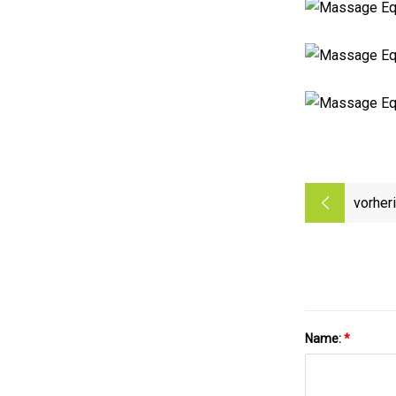
vorher
Name:
*