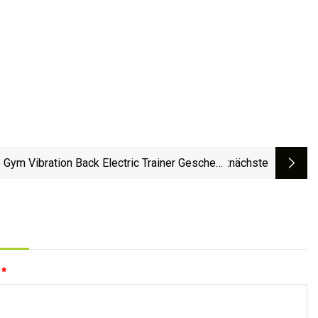
Gym Vibration Back Electric Trainer Geschenk
:nächste
Körpermassagepistole
:
*