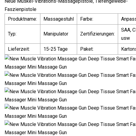
Neue Muskel-Vibrations-Massagepistole, Tiefengewebe-
Faszienpistole
Produktname:
Massagestuhl
Farbe:
Anpas
SAA, C
Typ:
Manipulator
Zertifizierungen:
usw
Lieferzeit:
15-25 Tage
Paket:
Karton