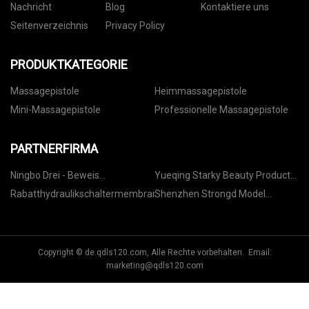
Nachricht
Blog
Kontaktiere uns
Seitenverzeichnis
Privacy Policy
PRODUKTKATEGORIE
Massagepistole
Heimmassagepistole
Mini-Massagepistole
Professionelle Massagepistole
PARTNERFIRMA
Ningbo Drei - Beweis
Yueqing Starky Beauty Products
Beleuchtung Technologie Co., Ltd
Co., Ltd.
Rabatthydraulikschaltermembran
Shenzhen Strongd Model
Technology Co., Ltd.
Copyright © de.qdls120.com, Alle Rechte vorbehalten. Email:
marketing@qdls120.com