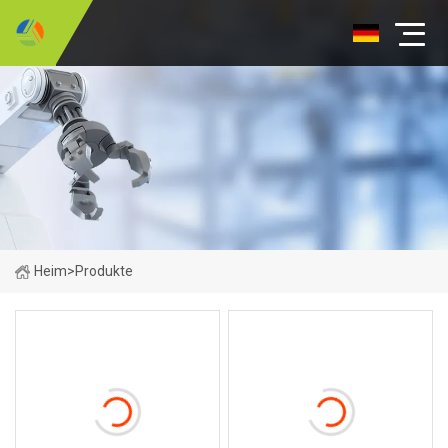
Heim
>
Produkte